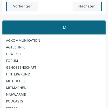
Post
Post
Nächster
Vorheriger
navigation
navigation
Suchen
AGKOMMUNIKATION
AGTECHNIK
DEWEZET
FORUM
GENOSSENSCHAFT
HINTERGRUND
MITGLIEDER
MITMACHEN
NAHWÄRME
PODCASTS
PRESSE