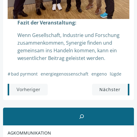
Fazit der Veranstaltung:
Wenn Gesellschaft, Industrie und Forschung
zusammenkommen, Synergie finden und
gemeinsam ins Handeln kommen, kann ein
wesentlicher Beitrag geleistet werden.
#
bad pyrmont
energiegenossenschaft
engeno
lügde
Post
Post
Nächster
Vorheriger
navigation
navigation
Suchen
AGKOMMUNIKATION