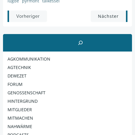
lügde
pyrmont
talkessel
Post
Post
Nächster
Vorheriger
navigation
navigation
Suchen
AGKOMMUNIKATION
AGTECHNIK
DEWEZET
FORUM
GENOSSENSCHAFT
HINTERGRUND
MITGLIEDER
MITMACHEN
NAHWÄRME
PODCASTS