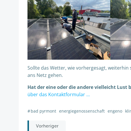
Sollte das Wetter, wie vorhergesagt, weiterhi
ans Netz gehen.
Hat der eine oder die andere vielleicht Lu
über das Kontaktformular …
#
bad pyrmont
energiegenossenschaft
engeno
kl
Post
Vorheriger