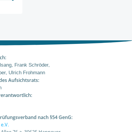
ch:
sang, Frank Schröder,
er, Ulrich Frohmann
des Aufsichtsrats:
n
verantwortlich:
Prüfungsverband nach §54 GenG:
e.V.
-Allee 76 a, 30625 Hannover