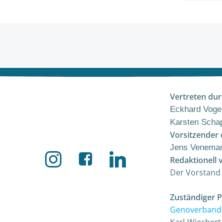
navigation
Vertreten dur
Eckhard Vogel
Karsten Schap
Vorsitzender 
Jens Venema
Redaktionell 
Der Vorstand
Zuständiger 
Genoverband 
Karl-Wiechert