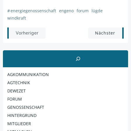
#
energiegenossenschaft
engeno
forum
lügde
windkraft
Post
Post
Nächster
Vorheriger
navigation
navigation
Suchen
AGKOMMUNIKATION
AGTECHNIK
DEWEZET
FORUM
GENOSSENSCHAFT
HINTERGRUND
MITGLIEDER