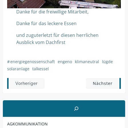
Danke für die freiwillige Mitarbeit,
Danke für das leckere Essen
und zuguterletzt für diesen herrlichen
Ausblick vom Dachfirst
#
energiegenossenschaft
engeno
klimaneutral
lügde
solaranlage
talkessel
Post
Post
Nächster
Vorheriger
navigation
navigation
Suchen
AGKOMMUNIKATION